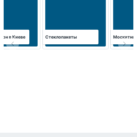
кон в Киеве
Стеклопакеты
Москитные