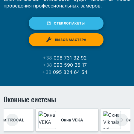
проведения профессиональных замеров.
СТЕКЛОПАКЕТЫ
ВЫЗОВ МАСТЕРА
+38
098 731 32 92
+38
093 590 35 17
+38
095 824 64 54
Оконные системы
кна TROCAL
Окна VEKA
Окн