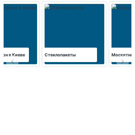
кон в Киеве
Стеклопакеты
Москитные