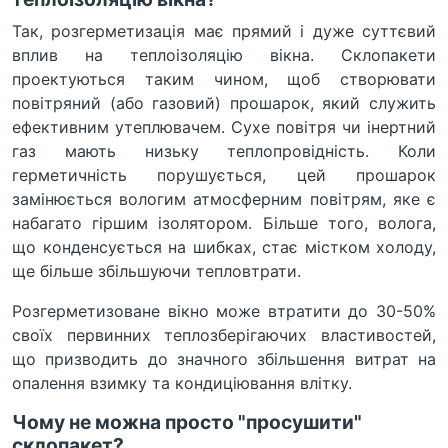
Так, розгерметизація має прямий і дуже суттєвий
вплив на теплоізоляцію вікна. Склопакети
проектуються таким чином, щоб створювати
повітряний (або газовий) прошарок, який служить
ефективним утеплювачем. Сухе повітря чи інертний
газ мають низьку теплопровідність. Коли
герметичність порушується, цей прошарок
замінюється вологим атмосферним повітрям, яке є
набагато гіршим ізолятором. Більше того, волога,
що конденсується на шибках, стає містком холоду,
ще більше збільшуючи тепловтрати.
Розгерметизоване вікно може втратити до 30-50%
своїх первинних теплозберігаючих властивостей,
що призводить до значного збільшення витрат на
опалення взимку та кондиціювання влітку.
Чому не можна просто "просушити"
склопакет?