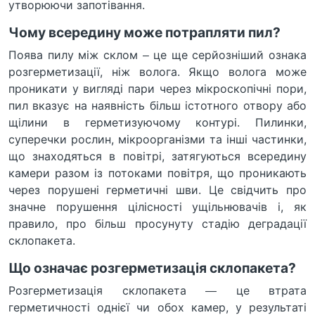
утворюючи запотівання.
Чому всередину може потрапляти пил?
Поява пилу між склом – це ще серйозніший ознака
розгерметизації, ніж волога. Якщо волога може
проникати у вигляді пари через мікроскопічні пори,
пил вказує на наявність більш істотного отвору або
щілини в герметизуючому контурі. Пилинки,
суперечки рослин, мікроорганізми та інші частинки,
що знаходяться в повітрі, затягуються всередину
камери разом із потоками повітря, що проникають
через порушені герметичні шви. Це свідчить про
значне порушення цілісності ущільнювачів і, як
правило, про більш просунуту стадію деградації
склопакета.
Що означає розгерметизація склопакета?
Розгерметизація склопакета — це втрата
герметичності однієї чи обох камер, у результаті