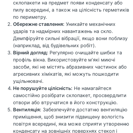
склопакети на предмет появи конденсату або
пилу всередині, а також на цілісність герметиків
по периметру.
Обережне ставлення:
Уникайте механічних
ударів та надмірних навантажень на скло.
Демпфіруйте сильні вібрації, якщо вони поблизу
(наприклад, від будівельних робіт).
Вірний догляд:
Регулярно очищайте шибки та
профіль вікна. Використовуйте м'які миючі
засоби, які не містять абразивних частинок або
агресивних хімікатів, які можуть пошкодити
ущільнювачі.
Не порушуйте цілісність:
Не намагайтеся
самостійно розібрати склопакет, просвердлити
отвори або втручатися в його конструкцію.
Вентиляція:
Забезпечуйте достатню вентиляцію
приміщення, щоб знизити підвищену вологість
повітря всередині, яка може сприяти утворенню
конденсату на зовнішніх поверхнях стекол і