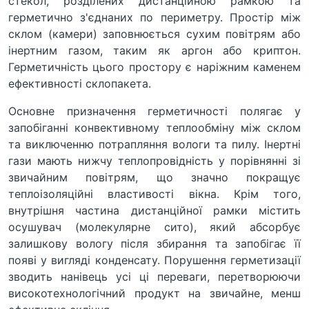
стекол, розділених дистанційною рамкою та
герметично з'єднаних по периметру. Простір між
склом (камери) заповнюється сухим повітрям або
інертним газом, таким як аргон або криптон.
Герметичність цього простору є наріжним каменем
ефективності склопакета.
Основне призначення герметичності полягає у
запобіганні конвективному теплообміну між склом
та виключенню потрапляння вологи та пилу. Інертні
гази мають нижчу теплопровідність у порівнянні зі
звичайним повітрям, що значно покращує
теплоізоляційні властивості вікна. Крім того,
внутрішня частина дистанційної рамки містить
осушувач (молекулярне сито), який абсорбує
залишкову вологу після збирання та запобігає її
появі у вигляді конденсату. Порушення герметизації
зводить нанівець усі ці переваги, перетворюючи
високотехнологічний продукт на звичайне, менш