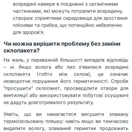
всередині камери в поєднанні з органічними
частинками, які можуть потрапити всередину,
створює сприятливе середовище для зростання
плісняви та грибка, що потенційно небезпечно
для здоров'я.
Чи можна вирішити проблему без заміни
склопакета?
На жаль, у переважній більшості випадків відповідь
– ні. Якщо волога або пил з'явилися всередині
склопакета (тобто між склом), це означає
незворотне порушення його герметичності. Спроби
"просушити" склопакет, просвердлити отвори для
вентиляції або використовувати побутові осушувачі
не дадуть довготривалого результату.
Уявіть, що ви намагаєтеся висушити зламану
термоізольовану пляшку: навіть якщо ви тимчасово
видалите вологу, зламаний герметик продовжить