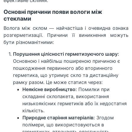
ефективне скління.
Основні причини появи вологи між
стеклами
Волога між склом — найчастіша і очевидна ознака
розгерметизації. Причини її виникнення можуть
бути різноманітними:
Порушення цілісності герметизуючого шару:
Основною і найбільш поширеною причиною є
пошкодження первинного або вторинного
герметика, що утримує скло та дистанційну
рамку разом. Це може статися через:
Неякісне виробництво:
Помилки при
складанні склопакета, використання
низькоякісних герметиків або їх недостатня
кількість.
Природне старіння матеріалів:
Згодом
полімери, що використовуються в
герметиках, втрачають еластичність,