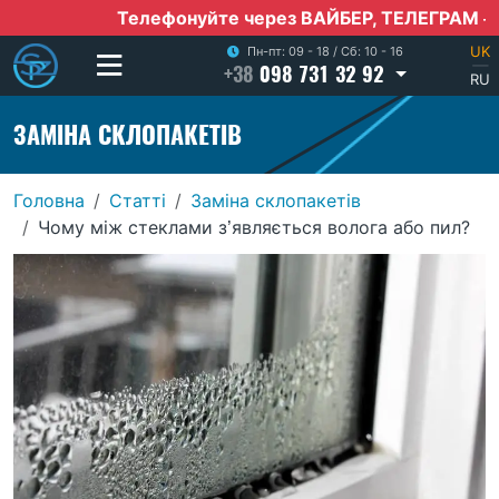
Телефонуйте через ВАЙБЕР, ТЕЛЕГРАМ — якщо нем
UK
Пн-пт: 09 - 18
/
Сб: 10 - 16
+38
098 731 32 92
|
RU
ЗАМІНА СКЛОПАКЕТІВ
Головна
Статті
Заміна склопакетів
Чому між стеклами з’являється волога або пил?