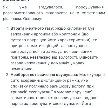
Як уже згадувалося, "просушування"
розгерметизованого склопакета не є ефективним
рішенням. Ось чому:
Втрата інертного газу:
Якщо склопакет був
заповнений аргоном або криптоном (що
суттєво покращує його характеристики), то
при розгерметизації цей газ поступово
випаровується та заміщується звичайним
повітрям, незалежно від вологості. Відновити
газове наповнення у домашніх умовах
неможливо.
Необоротне насичення осушувача:
Молекулярне
сито всередині дистанційної рамки, яке
спочатку поглинало залишкову вологу, при
тривалій експлуатації в умовах порушеної
герметичності повністю насичується водою і
перестає виконувати свою функцію. Його