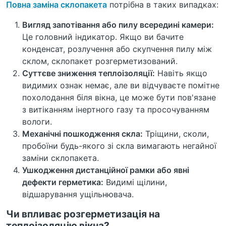
Повна заміна склопакета
потрібна в таких випадках:
Вигляд запотівання або пилу всередині камери:
Це головний індикатор. Якщо ви бачите
конденсат, розлучення або скупчення пилу між
склом, склопакет розгерметизований.
Суттєве зниження теплоізоляції:
Навіть якщо
видимих ознак немає, але ви відчуваєте помітне
похолодання біля вікна, це може бути пов'язане
з витіканням інертного газу та просочуванням
вологи.
Механічні пошкодження скла:
Тріщини, сколи,
пробоїни будь-якого зі скла вимагають негайної
заміни склопакета.
Ушкодження дистанційної рамки або явні
дефекти герметика:
Видимі щілини,
відшарування ущільнювача.
Чи впливає розгерметизація на
теплоізоляцію вікна?