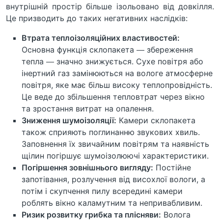
внутрішній простір більше ізольовано від довкілля.
Це призводить до таких негативних наслідків:
Втрата теплоізоляційних властивостей:
Основна функція склопакета — збереження
тепла — значно знижується. Сухе повітря або
інертний газ замінюються на вологе атмосферне
повітря, яке має більш високу теплопровідність.
Це веде до збільшення тепловтрат через вікно
та зростання витрат на опалення.
Зниження шумоізоляції:
Камери склопакета
також сприяють поглинанню звукових хвиль.
Заповнення їх звичайним повітрям та наявність
щілин погіршує шумоізолюючі характеристики.
Погіршення зовнішнього вигляду:
Постійне
запотівання, розлучення від висохлої вологи, а
потім і скупчення пилу всередині камери
роблять вікно каламутним та непривабливим.
Ризик розвитку грибка та плісняви:
Волога