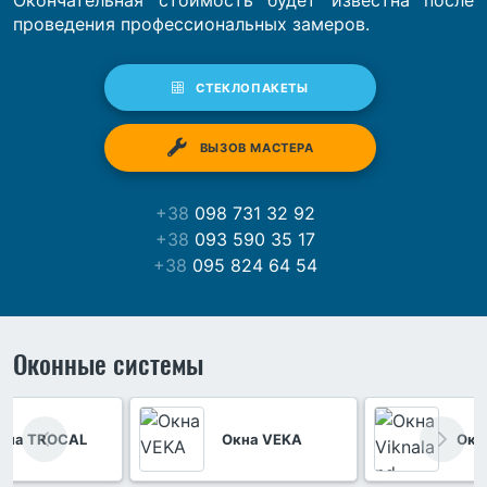
Окончательная стоимость будет известна после
проведения профессиональных замеров.
СТЕКЛОПАКЕТЫ
ВЫЗОВ МАСТЕРА
+38
098 731 32 92
+38
093 590 35 17
+38
095 824 64 54
Оконные системы
кна TROCAL
Окна VEKA
Окн