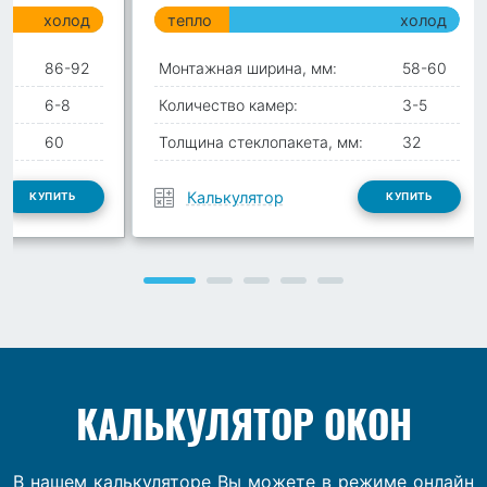
холод
тепло
холод
86-92
Монтажная ширина, мм:
58-60
6-8
Количество камер:
3-5
:
60
Толщина стеклопакета, мм:
32
Калькулятор
КУПИТЬ
КУПИТЬ
КАЛЬКУЛЯТОР ОКОН
В нашем калькуляторе Вы можете в режиме онлайн