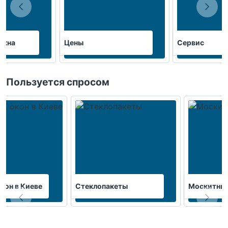
окна
Цены
Сервис
Пользуется спросом
кон в Киеве
Стеклопакеты
Москитные