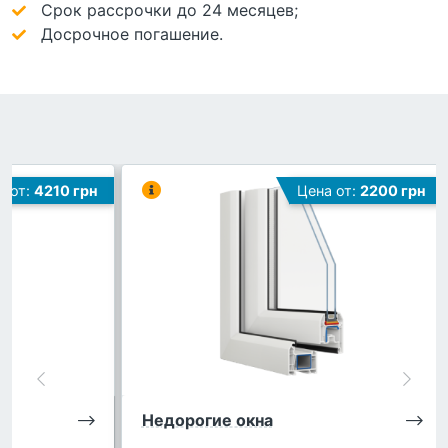
Срок рассрочки до 24 месяцев;
Досрочное погашение.
а от:
4210 грн
Цена от:
2200 грн
Недорогие окна