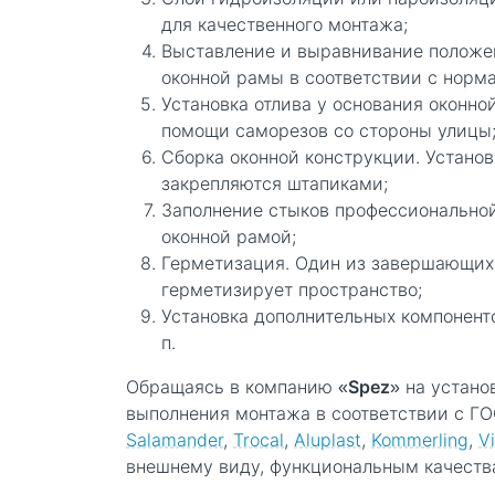
для качественного монтажа;
Выставление и выравнивание положен
оконной рамы в соответствии с норм
Установка отлива у основания оконно
помощи саморезов со стороны улицы
Сборка оконной конструкции. Установ
закрепляются штапиками;
Заполнение стыков профессиональной
оконной рамой;
Герметизация. Один из завершающих э
герметизирует пространство;
Установка дополнительных компоненто
п.
Обращаясь в компанию «
Spez
» на устано
выполнения монтажа в соответствии с Г
Salamander
,
Trocal
,
Aluplast
,
Kommerling
,
V
внешнему виду, функциональным качества