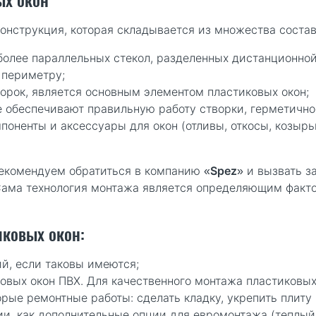
ых окон
онструкция, которая складывается из множества состав
более параллельных стекол, разделенных дистанционной
 периметру;
орок, является основным элементом пластиковых окон;
е обеспечивают правильную работу створки, герметично
оненты и аксессуары для окон (отливы, откосы, козырь
екомендуем обратиться в компанию «
Spez
» и вызвать 
Сама технология монтажа является определяющим факто
иковых окон:
й, если таковы имеются;
овых окон ПВХ. Для качественного монтажа пластиковых
ые ремонтные работы: сделать кладку, укрепить плиту и 
и, как дополнительные опции для евромонтажа (теплый 