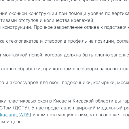
ия оконной конструкции при помощи уровня по вертикал
ативами отступов и количества крепежей;
й конструкции. Прочное закрепление отлива к подставо
;
ка стеклопакетов и створок в профиль на позиции, согл
 монтажной пеной, которая должна быть плотно заполн
тапов обработки, при котором все зазоры заполняются 
в и аксессуаров для окон: подоконники, козырьки, моски
вку пластиковых окон в Киеве и Киевской области вы га
ОСТом (ДСТУ). У нас представлен широкий модельный р
iknaland
,
WDS
) и комплектующих к ним, что позволяет п
м и цене.