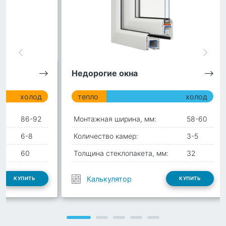
Недорогие окна
холод
тепло
холод
86-92
Монтажная ширина, мм:
58-60
6-8
Количество камер:
3-5
:
60
Толщина стеклопакета, мм:
32
Калькулятор
КУПИТЬ
КУПИТЬ