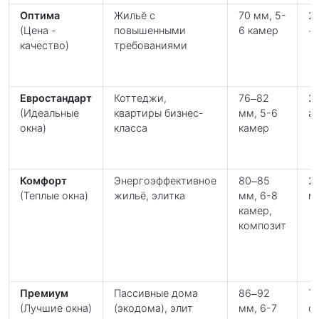
Оптима
Жильё с
70 мм, 5-
2
(Цена -
повышенными
6 камер
+
качество)
требованиями
Евростандарт
Коттеджи,
76–82
2
(Идеальные
квартиры бизнес-
мм, 5-6
а
окна)
класса
камер
Комфорт
Энергоэффективное
80–85
2
(Теплые окна)
жильё, элитка
мм, 6-8
м
камер,
композит
Премиум
Пасcивные дома
86–92
Т
(Лучшие окна)
(экодома), элит
мм, 6-7
ст