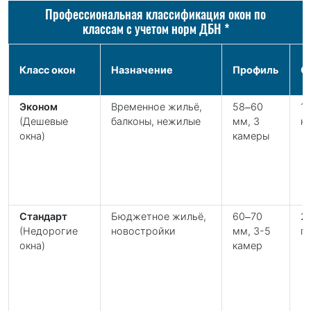
Профессиональная классификация окон по
классам с учетом норм ДБН *
Класс окон
Назначение
Профиль
С
Эконом
Временное жильё,
58–60
1-
(Дешевые
балконы, нежилые
мм, 3
н
окна)
камеры
Стандарт
Бюджетное жильё,
60–70
2
(Недорогие
новостройки
мм, 3-5
га
окна)
камер