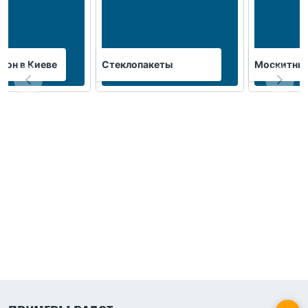
кон в Киеве
Стеклопакеты
Москитные