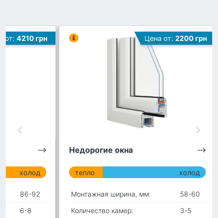
а от:
4210 грн
Цена от:
2200 грн
Недорогие окна
холод
тепло
холод
86-92
Монтажная ширина, мм:
58-60
6-8
Количество камер:
3-5