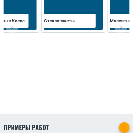
кон в Киеве
Стеклопакеты
Москитные
ПРИМЕРЫ РАБОТ