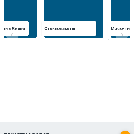
кон в Киеве
Стеклопакеты
Москитные