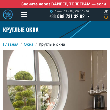
Звоните через ВАЙБЕР, ТЕЛЕГРАМ — если нет моб
UK
Пн-пт: 09 - 18
/
Сб: 10 - 16
+38
098 731 32 92
|
RU
КРУГЛЫЕ ОКНА
Главная
Окна
Круглые окна