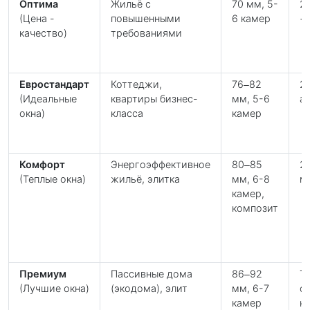
Оптима
Жильё с
70 мм, 5-
2
(Цена -
повышенными
6 камер
+
качество)
требованиями
Евростандарт
Коттеджи,
76–82
2
(Идеальные
квартиры бизнес-
мм, 5-6
а
окна)
класса
камер
Комфорт
Энергоэффективное
80–85
2
(Теплые окна)
жильё, элитка
мм, 6-8
м
камер,
композит
Премиум
Пасcивные дома
86–92
Т
(Лучшие окна)
(экодома), элит
мм, 6-7
ст
камер
на