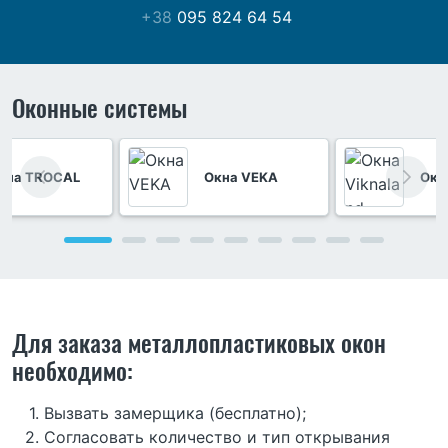
+38
095 824 64 54
Оконные системы
кна TROCAL
Окна VEKA
Окн
Для заказа металлопластиковых окон
необходимо:
Вызвать замерщика (бесплатно);
Согласовать количество и тип открывания