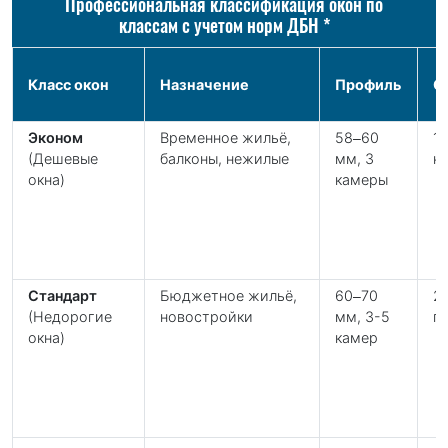
Профессиональная классификация окон по
классам с учетом норм ДБН *
Класс окон
Назначение
Профиль
С
Эконом
Временное жильё,
58–60
1-
(Дешевые
балконы, нежилые
мм, 3
н
окна)
камеры
Стандарт
Бюджетное жильё,
60–70
2
(Недорогие
новостройки
мм, 3-5
га
окна)
камер