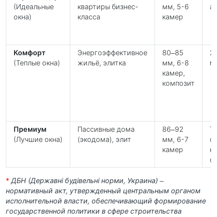
(Идеальные
квартиры бизнес-
мм, 5-6
а
окна)
класса
камер
Комфорт
Энергоэффективное
80–85
2
(Теплые окна)
жильё, элитка
мм, 6-8
м
камер,
композит
Премиум
Пасcивные дома
86–92
Т
(Лучшие окна)
(экодома), элит
мм, 6-7
ст
камер
на
о
*
ДБН (Державні будівельні норми, Украина) –
нормативный акт, утвержденный центральным органом
исполнительной власти, обеспечивающий формирование
государственной политики в сфере строительства