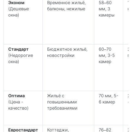
Эконом
Временное жильё,
58–60
1-
(Дешевые
балконы, нежилые
мм, 3
н
окна)
камеры
Стандарт
Бюджетное жильё,
60–70
2
(Недорогие
новостройки
мм, 3-5
га
окна)
камер
Оптима
Жильё с
70 мм, 5-
2
(Цена -
повышенными
6 камер
+
качество)
требованиями
Евростандарт
Коттеджи,
76–82
2