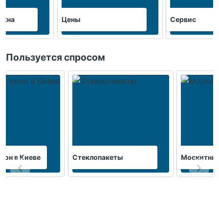
окна
Цены
Сервис
Пользуется спросом
кон в Киеве
Стеклопакеты
Москитные