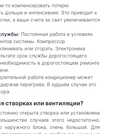
ак-то компенсировать потерю
ь дольше и интенсивнее. Это приводит к
гии, а ваши счета за свет увеличиваются
 службы:
Постоянная работа в условиях
нентов системы. Компрессор
клинивать или сгорать. Электроника
ультате срок службы дорогостоящего
а необходимость в дорогостоящем ремонте
ени.
 длительной работе кондиционер может
ыдержав перегрева. В худшем случае это
сора.
 створках или вентиляции?
остоянно открыта створка или установлена
льшинстве случаев этого недостаточно.
р наружного блока, очень большой. Для