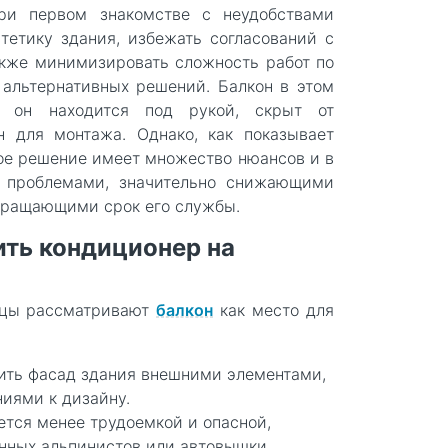
ри первом знакомстве с неудобствами
тетику здания, избежать согласований с
кже минимизировать сложность работ по
 альтернативных решений. Балкон в этом
: он находится под рукой, скрыт от
ен для монтажа. Однако, как показывает
кое решение имеет множество нюансов и в
 проблемами, значительно снижающими
кращающими срок его службы.
ить кондиционер на
ьцы рассматривают
балкон
как место для
ить фасад здания внешними элементами,
ниями к дизайну.
ется менее трудоемкой и опасной,
нных альпинистов или автовышки.