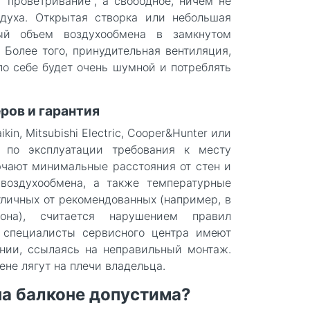
 "проветривание", а свободное, ничем не
духа. Открытая створка или небольшая
ый объем воздухообмена в замкнутом
 Более того, принудительная вентиляция,
по себе будет очень шумной и потреблять
ров и гарантия
n, Mitsubishi Electric, Cooper&Hunter или
 по эксплуатации требования к месту
ючают минимальные расстояния от стен и
 воздухообмена, а также температурные
отличных от рекомендованных (например, в
кона), считается нарушением правил
, специалисты сервисного центра имеют
ании, ссылаясь на неправильный монтаж.
ене лягут на плечи владельца.
на балконе допустима?